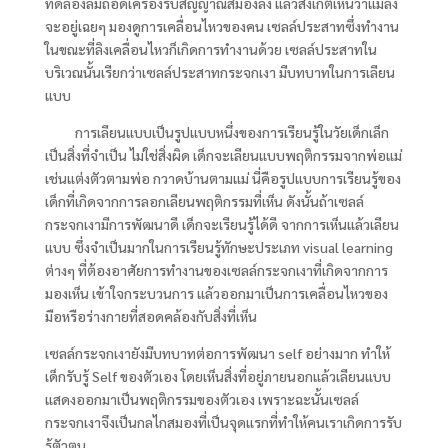
ทดลองลืมถอดเครื่องรับสัญญาณสมองลิง แล้วสังเกตเห็นว่าแม้ลิง
จะอยู่เฉยๆ มองดูการเคลื่อนไหวของคน เซลล์ประสาทซึ่งทำงาน
ในขณะที่ลิงเคลื่อนไหวก็เกิดการทำงานด้วย เซลล์ประสาทใน
บริเวณนั้นเรียกว่าเซลล์ประสาทกระจกเงา มีบทบาทในการเลียน
แบบ
การเลียนแบบเป็นรูปแบบหนึ่งของการเรียนรู้ในวัยเด็กเล็ก
เป็นสิ่งที่จำเป็น ไม่ใช่สิ่งผิด เด็กจะเลียนแบบพฤติกรรมจากพ่อแม่
เช่นแต่งตัวตามพ่อ กวาดบ้านตามแม่ นี่คือรูปแบบการเรียนรู้ของ
เด็กที่เกิดจากการลอกเลียนพฤติกรรมที่เห็น ดังนั้นถ้าเซลล์
กระจกเงามีการพัฒนาดี เด็กจะเรียนรู้ได้ดี จากการเห็นแล้วเลียน
แบบ ซึ่งจำเป็นมากในการเรียนรู้ทักษะประเภท visual learning
ต่างๆ ที่ต้องอาศัยการทำงานของเซลล์กระจกเงาที่เกิดจากการ
มองเห็น เข้าใจกระบวนการ แล้วออกมาเป็นการเคลื่อนไหวของ
มือหรือร่างกายที่สอดคล้องกับสิ่งที่เห็น
เซลล์กระจกเงายังมีบทบาทต่อการพัฒนา self อย่างมาก ทำให้
เด็กรับรู้ Self ของตัวเอง โดยเห็นสิ่งที่อยู่ภายนอกแล้วเลียนแบบ
แสดงออกมาเป็นพฤติกรรมของตัวเอง เพราะฉะนั้นเซลล์
กระจกเงาจึงเป็นกลไกสมองที่เป็นจุดแรกที่ทำให้คนเราเกิดการรับ
รู้ตัวตน