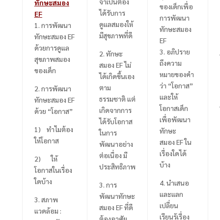
จำเป็นต้อง
ทักษะสมอง
ของเด็กเพื่อ
ได้รับการ
EF
การพัฒนา
ดูแลสมองให้
1.
การพัฒนา
ทักษะสมอง
มีสุขภาพที่ดี
ทักษะสมอง
EF
EF
ด้วยการดูแล
3.
อภิปราย
2.
ทักษะ
สุขภาพสมอง
ถึงความ
สมอง
EF
ไม่
ของเด็ก
หมายของคำ
ได้เกิดขึ้นเอง
ว่า “โอกาส”
ตาม
2.
การพัฒนา
และให้
ธรรมชาติ แต่
ทักษะสมอง
EF
โอกาสเด็ก
เกิดจากการ
ด้วย “โอกาส”
เพื่อพัฒนา
ได้รับโอกาส
1)
ทำไมต้อง
ทักษะ
ในการ
ให้โอกาส
สมอง
EF
ใน
พัฒนาอย่าง
เรื่องใดได้
ต่อเนื่อง มี
2) ให้
บ้าง
ประสิทธิภาพ
โอกาสในเรื่อง
ใดบ้าง
4.
นำเสนอ
3.
การ
และแลก
พัฒนาทักษะ
3.
สภาพ
เปลี่ยน
สมอง
EF
ที่ดี
แวดล้อม
:
เรียนรู้เรื่อง
ต้องอาศัย