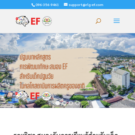
096-356-9461
support@rlg-ef.com