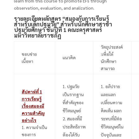
learn from this course to promote EFs through
observation, evaluation, and analization.
รายละเอียดหลักสูตร “สมองกับการเรียนรู้
สำหรับเด็กปฐมวัย” สำหรับนักศึกษาสาขา
ปฐมวัยศึกษา ชั้นปีที่
1
คณะครุศาสตร์
มหาวิทยาลัยราชภัฏ
วัตถุประสงค์
ขอบข่าย
:เพื่อให้
แนวคิด
เนื้อหา
นักศึกษา
สามารถ
ปฐมวัย
อภิปราย
สัปดาห์ที่
1
เป็นรากฐาน
และแลก
การเรียนรู้
ที่สำคัญของ
เปลี่ยนความ
เรื่องสมองมี
ชีวิตมนุษย์
คิดเห็น ผลก
ความสำคัญ
สมองที่มี
ระทบที่มีต่อ
อย่างไร
ประสิทธิภาพ
ชีวิตมนุษย์ใน
1.
ความจำเป็น
ของการ
ต้องได้รับ
ปัจจุบันและ