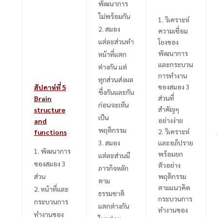
พัฒนาการ
ไม่พร้อมกัน
1.
วิเคราะห์
สมอง
ความเชื่อม
แต่ละส่วนทำ
โยงของ
พัฒนาการ
หน้าที่แตก
และกระบวน
ต่างกัน แต่
การทำงาน
ทุกส่วนส่งผล
ของสมอง
3
สัปดาห์ที่
5
ซึ่งกันและกัน
ส่วนที่
Brain
ก่อนจะเห็น
สำคัญๆ
structure
เป็น
อย่างง่าย
and
พฤติกรรม
2.
วิเคราะห์
functions
สมอง
และอภิปราย
พัฒนาการ
พร้อมยก
แต่ละส่วนมี
ของสมอง 3
ตัวอย่าง
ภารกิจหลัก
ส่วน
พฤติกรรม
ตาม
ตามแนวคิด
หน้าที่และ
ธรรมชาติ
กระบวนการ
กระบวนการ
แตกต่างกัน
ทำงานของ
ทำงานของ