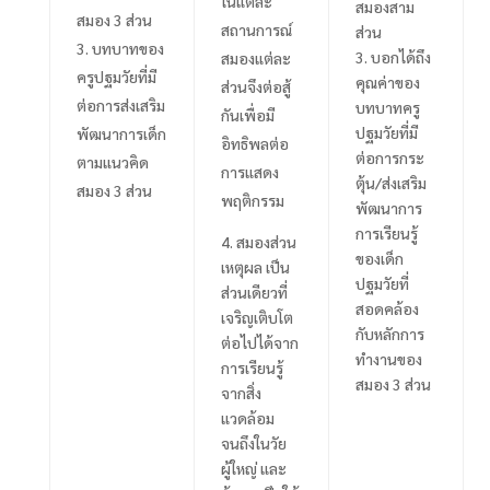
ในแต่ละ
สมองสาม
สมอง 3 ส่วน
สถานการณ์
ส่วน
บทบาทของ
3.
บอกได้ถึง
สมองแต่ละ
ครูปฐมวัยที่มี
คุณค่าของ
ส่วนจึงต่อสู้
ต่อการส่งเสริม
บทบาทครู
กันเพื่อมี
ปฐมวัยที่มี
พัฒนาการเด็ก
อิทธิพลต่อ
ต่อการกระ
ตามแนวคิด
การแสดง
ตุ้น/ส่งเสริม
สมอง
3
ส่วน
พฤติกรรม
พัฒนาการ
การเรียนรู้
4.
สมองส่วน
ของเด็ก
เหตุผล เป็น
ปฐมวัยที่
ส่วนเดียวที่
สอดคล้อง
เจริญเติบโต
กับหลักการ
ต่อไปได้จาก
ทำงานของ
การเรียนรู้
สมอง
3
ส่วน
จากสิ่ง
แวดล้อม
จนถึงในวัย
ผู้ใหญ่ และ