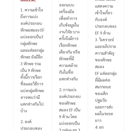
ออกแบบ
แสดงความ
1.
ความเข้าใจ
เครื่องมือ
เข้าใจเกี่ยว
ถึงการแบ่ง
เพื่อทำการ
กับองค์
องค์ประกอบ
เก็บข้อมูลใน
ประกอบของ
ทักษะสมอง
EF
งานวิจัย บาง
EF
9 ด้าน
แบ่งออกเป็น
3
ครั้งจึงมีการ
3.
วิเคราะห์
กลุ่มทักษะ
เรียกทักษะ
และอภิปราย
และแต่ละกลุ่ม
เดียวกัน หรือ
ความสำคัญ
ทักษะ ยังมีอีก
ทักษะที่มี
ของทักษะ
3
ทักษะ รวม
ความคล้าย
สมอง
เป็น
9
ทักษะ
กันในชื่อ
EF
แต่ละกลุ่ม
ทั้งนี้การเรียก
แตกต่างกัน
ที่มีผลต่อ
ชื่อและวิธีการ
สมรรถนะ
2.
การแบ่ง
แบ่งกลุ่มทักษะ
ของเด็ก
องค์ประกอบ
อาจพบว่ามี
ปฐมวัย
ของทักษะ
แตกต่างกันไป
และการส่ง
สมอง
EF
เป็น
บ้าง
ผลในระยะ
9
ด้าน โดย
ยาว
2.
องค์
แบ่งออกเป็น
4.
ยก
ประกอบของ
3
กลุ่มๆ ละ
3