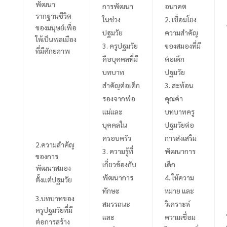
พัฒนา
การพัฒนา
อนาคต
รากฐานชีวิต
ในช่วง
เชื่อมโยง
ของมนุษย์เพื่อ
ปฐมวัย
ความสำคัญ
ให้เป็นพลเมือง
3.
ครูปฐมวัย
ของสมองที่มี
ที่มีศักยภาพ
คือบุคคลที่มี
ต่อเด็ก
บทบาท
ปฐมวัย
สำคัญต่อเด็ก
สะท้อน
รองจากพ่อ
คุณค่า
แม่และ
บทบาทครู
บุคคลใน
ปฐมวัยต่อ
ครอบครัว
การส่งเสริม
2.
ความสำคัญ
ความรู้ที่
พัฒนาการ
ของการ
เกี่ยวข้องกับ
เด็ก
พัฒนาสมอง
พัฒนาการ
ให้ความ
ตั้งแต่ปฐมวัย
ทักษะ
หมาย และ
3.
บทบาทของ
สมรรถนะ
วิเคราะห์
ครูปฐมวัยที่มี
และ
ความเชื่อม
ต่อการสร้าง