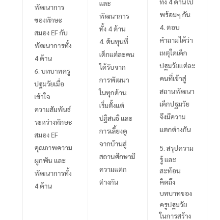
ทั้ง
4
ด้านไป
และ
พัฒนาการ
พร้อมๆ กัน
พัฒนาการ
ของทักษะ
ตอบ
ทั้ง
4
ด้าน
สมอง
EF
กับ
คำถามได้ว่า
ต้นทุนที่
พัฒนาการทั้ง
เหตุใดเด็ก
เด็กแต่ละคน
4
ด้าน
ปฐมวัยแต่ละ
ได้รับจาก
บทบาทครู
คนที่เข้าสู่
การพัฒนา
ปฐมวัยเมื่อ
สถานพัฒนา
ในทุกด้าน
เข้าใจ
เด็กปฐมวัย
เริ่มตั้งแต่
ความสัมพันธ์
จึงมีความ
ปฏิสนธิ และ
ระหว่างทักษะ
แตกต่างกัน
การเลี้ยงดู
สมอง
EF
จากบ้านสู่
คุณภาพความ
5. สรุปความ
สถานศึกษามี
รู้ และ
ผูกพัน และ
ความแตก
สะท้อน
พัฒนาการทั้ง
ต่างกัน
คิดถึง
4
ด้าน
บทบาทของ
ครูปฐมวัย
ในการสร้าง