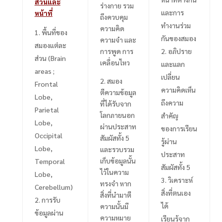
ส่วนและ
ร่างกาย รวม
และการ
หน้าที่
ถึงควบคุม
ทำงานร่วม
ความคิด
พื้นที่ของ
กันของสมอง
ความจำ และ
สมองแต่ละ
การพูด การ
อภิปราย
ส่วน (
Brain
เคลื่อนไหว
และแลก
areas ;
เปลี่ยน
2.
สมอง
Frontal
ความคิดเห็น
ตีความข้อมูล
Lobe,
ถึงความ
ที่ได้รับจาก
Parietal
โลกภายนอก
สำคัญ
Lobe,
ผ่านประสาท
ของการเรียน
Occipital
สัมผัสทั้ง
5
รู้ผ่าน
Lobe,
และรวบรวม
ประสาท
เก็บข้อมูลนั้น
Temporal
สัมผัสทั้ง
5
ไว้ในความ
Lobe,
วิเคราะห์
ทรงจำ หาก
Cerebellum
)
สิ่งที่ตนเอง
สิ่งที่นำมาตี
การรับ
ได้
ความนั้นมี
ข้อมูลผ่าน
ความหมาย
เรียนรู้จาก