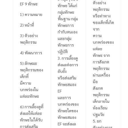
ตัวอย่าง
EF 9
ทักษะ
ทักษะ ได้แก่
พฤติกรรม
กลุ่มทักษะ
1
) ความหมาย
หรือท่าทาง
พื้นฐาน กลุ่ม
ของเด็กที่เกิด
2)
หน้าที่
ทักษะการ
จาก
กำกับตนเอง
3)
ตัวอย่าง
ความ
และกลุ่ม
พฤติกรรม
บกพร่องของ
ทักษะการ
แต่ละ
ปฏิบัติ
4)
พัฒนาการ
ทักษะ จาก
3.
การเลี้ยงดู
การสังเกต
5)
ลักษณะ
ส่งผลต่อการ
พฤติกรรม
พฤติกรรมของ
ยับยั้ง
ผ่านเครื่อง
เด็กที่
หรือส่งเสริม
มือ
มีความ
ทักษะสมอง
สังเกต
บกพร่องใน
EF
พฤติกรรม
แต่ละทักษะ
และการ
เด็กภายใน
บกพร่องของ
6)
การเลี้ยงดูที่
ห้องเรียน
ทักษะใดของ
ส่งผลให้แต่ละ
ปฐมวัย
ทักษะสมอง
ทักษะไม่ได้รับ
5.
ยก
EF
จะส่งผล
การส่งเสริม
ตัวอย่างการ