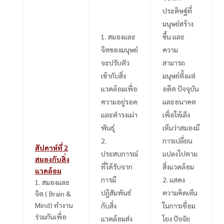
ประดิษฐ์ที่
มนุษย์สร้าง
สมองและ
ขึ้น และ
จิตของมนุษย์
ความ
จะปรับตัว
สามารถ
เข้ากับสิ่ง
มนุษย์ตั้งแต่
แวดล้อมเพื่อ
อดีต ปัจจุบัน
ความอยู่รอด
และอนาคต
และดำรงเผ่า
เพื่อให้เล็ง
พันธุ์
เห็นว่าสมองมี
การเปลี่ยน
สัปดาห์ที่
2
ประสบการณ์
แปลงไปตาม
สมองกับสิ่ง
ที่ได้รับจาก
สิ่งแวดล้อม
แวดล้อม
การมี
แสดง
1. สมองและ
ปฏิสัมพันธ์
ความคิดเห็น
จิต ( Brain &
Mind)
ทำงาน
กับสิ่ง
ในการเชื่อม
ร่วมกันเพื่อ
แวดล้อมส่ง
โยง ปัจจัย