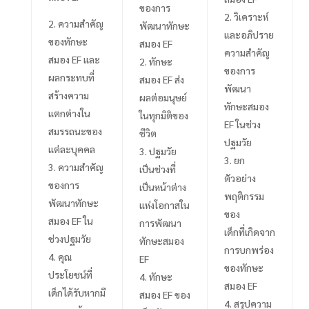
ของการ
วิเคราะห์
ความสำคัญ
พัฒนาทักษะ
และอภิปราย
ของทักษะ
สมอง
EF
ความสำคัญ
สมอง
EF
และ
ทักษะ
ของการ
ผลกระทบที่
สมอง
EF
ส่ง
พัฒนา
สร้างความ
ผลต่อมนุษย์
ทักษะสมอง
แตกต่างใน
ในทุกมิติของ
EF
ในช่วง
สมรรถนะของ
ชีวิต
ปฐมวัย
แต่ละบุคคล
ปฐมวัย
ยก
ความสำคัญ
เป็นช่วงที่
ตัวอย่าง
ของการ
เป็นหน้าต่าง
พฤติกรรม
พัฒนาทักษะ
แห่งโอกาสใน
ของ
สมอง
EF
ใน
การพัฒนา
เด็กที่เกิดจาก
ช่วงปฐมวัย
ทักษะสมอง
การบกพร่อง
คุณ
EF
ของทักษะ
ประโยชน์ที่
ทักษะ
สมอง
EF
เด็กได้รับหากมี
สมอง
EF
ของ
สรุปความ