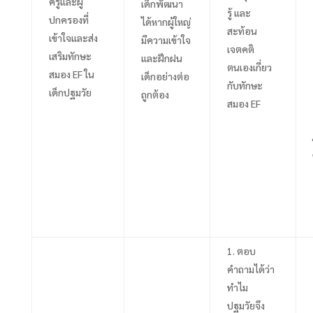
ครูและผู้
เด็กพัฒนา
รู้ และ
ปกครองที่
ได้หากผู้ใหญ่
สะท้อน
เข้าใจและส่ง
มีความเข้าใจ
เจตคติ
เสริมทักษะ
และฝึกฝน
ตนเองเกี่ยว
สมอง
EF
ใน
เด็กอย่างต่อ
กับทักษะ
เด็กปฐมวัย
ถูกต้อง
สมอง
EF
ตอบ
คำถามได้ว่า
ทำไม
ปฐมวัยจึง