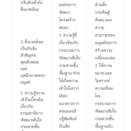
ปรับตัวเข้ากับ
ผลต่อการ
ด้านสิ่ง
สิ่งแวดล้อม
พัฒนา
ประดิษฐ์
โครงสร้าง
สังคม และ
สมอง
ความ
ความรู้ที่
สามารถของ
2.
สิ่งแวดล้อม
เกี่ยวข้องกับ
มนุษย์ต่อการ
เป็นปัจจัย
กระบวนการ
สร้างความ
สำคัญต่อ
พัฒนาเส้นใย
เปลี่ยนแปลง
คุณลักษณะ
ประสาทขั้น
ให้ความ
และ
พื้นฐาน ช่วย
หมาย และ
บุคลิกภาพของ
ให้เกิดความ
วิเคราะห์
มนุษย์
เข้าใจในการ
ความเชื่อม
3.
ความรู้ความ
เลือก
โยง
เข้าใจเบื้องต้น
แนวทางการ
กระบวนการ
เกี่ยวกับ
สอนและมี
พัฒนาเส้นใย
ธรรมชาติการ
ปฏิสัมพันธ์
ประสาทขั้น
พัฒนาเส้นใย
กับเด็ก
พื้นฐานกับ
ประสาทขั้น