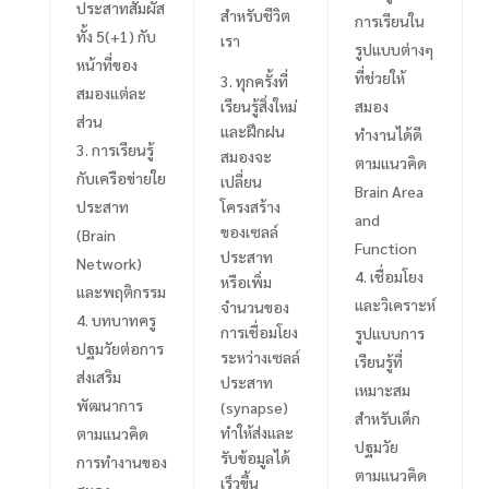
ประสาทสัมผัส
สำหรับชีวิต
การเรียนใน
ทั้ง
5(+1)
กับ
เรา
รูปแบบต่างๆ
หน้าที่ของ
ที่ช่วยให้
3.
ทุกครั้งที่
สมองแต่ละ
เรียนรู้สิ่งใหม่
สมอง
ส่วน
และฝึกฝน
ทำงานได้ดี
การเรียนรู้
สมองจะ
ตามแนวคิด
กับเครือข่ายใย
เปลี่ยน
Brain Area
ประสาท
โครงสร้าง
and
ของเซลล์
(Brain
Function
ประสาท
Network)
เชื่อมโยง
หรือเพิ่ม
และพฤติกรรม
และวิเคราะห์
จำนวนของ
บทบาทครู
การเชื่อมโยง
รูปแบบการ
ปฐมวัยต่อการ
ระหว่างเซลล์
เรียนรู้ที่
ส่งเสริม
ประสาท
เหมาะสม
พัฒนาการ
(
synapse
)
สำหรับเด็ก
ทำให้ส่งและ
ตามแนวคิด
ปฐมวัย
รับข้อมูลได้
การทำงานของ
ตามแนวคิด
เร็วขึ้น