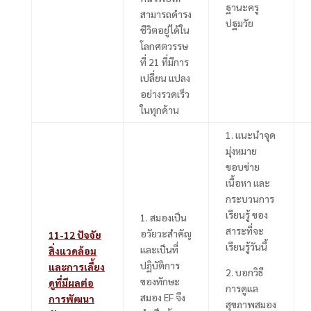
ฐานะครู
สามารถดำรง
ปฐมวัย
ชีวิตอยู่ได้ใน
โลกศตวรรษ
ที่
21
ที่มีการ
เปลี่ยน แปลง
อย่างรวดเร็ว
ในทุกด้าน
1.
แนะนำจุด
มุ่งหมาย
ขอบข่าย
เนื้อหา และ
กระบวนการ
เรียนรู้ ของ
1.
สมองเป็น
สาระที่จะ
อวัยวะสำคัญ
11-12
ปัจจัย
เรียนรู้วันนี้
และเป็นที่
สิ่งแวดล้อม
ปฏิบัติการ
และการเลี้ยง
2.
บอกวิธี
ของทักษะ
ดูที่มีผลต่อ
การดูแล
สมอง
EF
จึง
การพัฒนา
สุขภาพสมอง