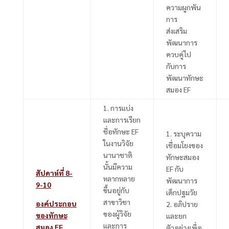
ความผูกพัน
การ
ส่งเสริม
พัฒนาการ
ควบคู่ไป
กับการ
พัฒนาทักษะ
สมอง EF
1.
การแบ่ง
และการเรียก
ชื่อทักษะ
EF
1.
ระบุความ
ในงานวิจัย
เชื่อมโยงของ
นานาชาติ
ทักษะสมอง
นั้นมีความ
EF
กับ
สัปดาห์ที่
8-
หลากหลาย
พัฒนาการ
9-10
ขึ้นอยู่กับ
เด็กปฐมวัย
สาขาวิชา
องค์ประกอบ
2.
อภิปราย
ของผู้วิจัย
ของทักษะ
และยก
และการ
สมอง
EF
ตัวอย่างเพื่อ