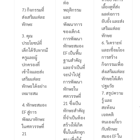
ต่อ
เลี้ยงดูที่ส่ง
7)
กิจกรรมที่
พฤติกรรม
ผลต่อการ
ส่งเสริมแต่ละ
และ
ยับยั้ง และส่ง
ทักษะ
พัฒนาการ
เสริมแต่ละ
ของเด็ก
4.
ทักษะ
3.
คุณ
การพัฒนา
6.
วิเคราะห์
ประโยชน์ที่
ทักษะสมอง
และเชื่อมโยง
เด็กได้รับหากมี
EF
เป็นพื้น
การสร้าง
ครูและผู้
ฐานสำคัญ
กิจกรรมเพื่อ
ปกครองที่
และจำเป็นที่
ส่งเสริมแต่ละ
เข้าใจและส่ง
จะนำไปสู่
ทักษะให้เด็ก
เสริมแต่ละ
การพัฒนา
ปฐมวัย
ทักษะได้อย่าง
ทักษะใน
7.
สรุปความ
เหมาะสม
ศตวรรษที่
รู้ และ
21
ซึ่งเป็น
4.
ทักษะสมอง
สะท้อน
ทักษะสำคัญ
EF
สู่การ
เจตคติ
ที่จำเป็นต้อง
พัฒนาทักษะ
ตนเองเกี่ยว
สร้างให้เกิด
ในศตวรรษที่
กับทักษะ
ขึ้นในเด็กทุก
21
สมอง
EF
ใน
คน เพื่อให้