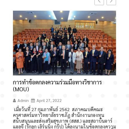
การทำข้อตกลงความร่วมมือทางวิชาการ
มหาวิ
(MOU)
เพื่อข
Admin
April 27, 2022
Admi
เมื่อวันที่ 27 กุมภาพันธ์ 2562 สภาคณบดีคณะ
แล้วจะท
ครุศาสตร์มหาวิทยาลัยราชภัฏ สำนักงานกองทุน
รู้เข้า
สนับสนุนและส่งเสริมสุขภาพ (สสส.) และสถาบันอาร์
วิชากา
แอลจี (รักลูก เลิร์นนิ่ง กรุ๊ป) ได้ลงนามในข้อตกลงความ