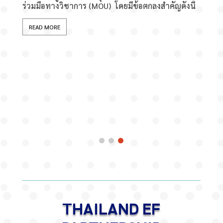
Ecosyst
ร่วมมือทางวิชาการ (MOU) โดยมีข้อตกลงสำคัญดังนี้
เรื่องท
เปลี่ยน
READ MORE
มหาวิท
เคลื่อน
ครูรุ่น
มหาวิทย
นักศึกษ
แก่ครูใ
READ 
THAILAND EF