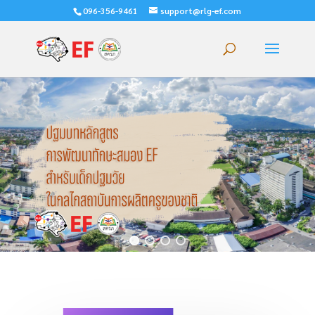
096-356-9461
support@rlg-ef.com