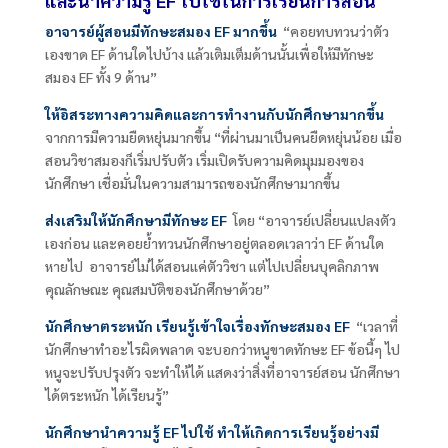
และนำความรู้ E
F ไปใช้ในการเรียนการสอน
อาจารย์ผู้สอนมีทักษะสมอง
EF มากขึ้น
“คอยทบทวนว่าตัว
เองขาด EF
ด้านใดไปบ้าง แล้วเติมเต็มด้านนั้นเพื่อให้มีทักษะ
สมอง
EF
ทั้ง
9
ด้าน”
ให้อิสระทางความคิดและการทำงานกับนักศึกษามากขึ้น
จากการมีความยืดหยุ่นมากขึ้น “ที่ผ่านมาเป็นคนยืดหยุ่นน้อย เมื่อ
สอนวิชาสมองก็เริ่มปรับตัว เริ่มเปิดรับความคิดมุมมองของ
นักศึกษา เชื่อมั่นในความสามารถของนักศึกษามากขึ้น
ส่งเสริมให้นักศึกษามีทักษะ
EF
โดย “อาจารย์เปลี่ยนแปลงตัว
เองก่อน และคอยย้ำทวนนักศึกษาอยู่ตลอดเวลาว่า
EF
ด้านใด
หายไป อาจารย์ไม่ได้สอนแค่ตัววิชา แต่ไปเปลี่ยนบุคลิกภาพ
คุณลักษณะ คุณสมบัติของนักศึกษาด้วย”
นักศึกษาตระหนัก เรียนรู้เข้าใจเรื่องทักษะสมอง
EF
“เวลาที่
นักศึกษาทำอะไรผิดพลาด จะบอกว่าหนูขาดทักษะ
EF
ข้อนี้ๆ ไป
หนูจะปรับปรุงตัว จะทำให้ได้ แสดงว่าสิ่งที่อาจารย์สอน นักศึกษา
ได้ตระหนัก ได้เรียนรู้”
นักศึกษานำความรู้
EF ไปใช้ ทำให้เกิดการเรียนรู้อย่างมี