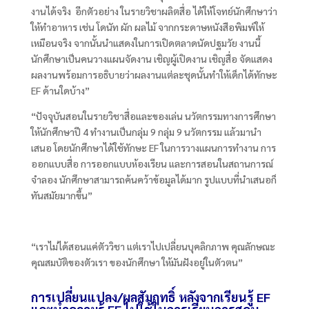
งานได้จริง อีกตัวอย่าง ในรายวิชาผลิตสื่อ ได้ให้โจทย์นักศึกษาว่า
ให้ทำอาหาร เช่น โดนัท ผัก ผลไม้ จากกระดาษหนังสือพิมพ์ให้
เหมือนจริง จากนั้นนำแสดงในการเปิดตลาดนัดปฐมวัย งานนี้
นักศึกษาเป็นคนวางแผนจัดงาน เชิญผู้เปิดงาน เชิญสื่อ จัดแสดง
ผลงานพร้อมการอธิบายว่าผลงานแต่ละชุดนั้นทำให้เด็กได้ทักษะ
EF
ด้านใดบ้าง”
“ปัจจุบันสอนในรายวิชาสื่อและของเล่น นวัตกรรมทางการศึกษา
ให้นักศึกษาปี 4
ทำงานเป็นกลุ่ม
9
กลุ่ม
9
นวัตกรรม แล้วมานำ
เสนอ โดยนักศึกษาได้ใช้ทักษะ
EF
ในการวางแผนการทำงาน การ
ออกแบบสื่อ การออกแบบห้องเรียน และการสอนในสถานการณ์
จำลอง นักศึกษาสามารถค้นคว้าข้อมูลได้มาก รูปแบบที่นำเสนอก็
ทันสมัยมากขึ้น”
“เราไม่ได้สอนแค่ตัววิชา แต่เราไปเปลี่ยนบุคลิกภาพ คุณลักษณะ
คุณสมบัติของตัวเรา ของนักศึกษา ให้มันฝังอยู่ในตัวตน”
การเปลี่ยนแปลง/ผลสัมฤทธิ์ หลังจากเรียนรู้
EF