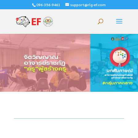
096-356-9461
support@rlg-ef.com