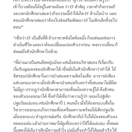
เข้าไป เหมือนให้อยู่ในสายเลือด ว่า
EF
สำคัญ เวลาทำกิจกรรมก็
จะบอกนักศึกษาเสมอว่ากิจกรรมนี้ทำให้เกิด
EF
ด้านใดบ้าง และ
สอนนักศึกษาเสมอว่าต้องไปส่งเสริมพัฒนา
EF
ในเด็กเล็กที่จะไป
สอน
”
“เชื่อว่า EF
เป็นสิ่งที่ดี ถ้าเราขาดข้อใดข้อหนึ่ง ก็จะส่งผลต่อการ
ดำเนินชีวิต และเราต้องเปลี่ยนแปลงตัวเราก่อน พอเราเปลี่ยน ก็
ส่งผลถึงตัวนักศึกษาไปด้วย
“ที่ผ่านมาเป็นคนยืดหยุ่นน้อย แต่เมื่อสอนวิชาสมอง ก็เริ่มปรับ
เริ่มรับมุมมองของนักศึกษาได้ เชื่อมั่นในตัวนักศึกษาว่าทำได้ ให้
อิสระแก่นักศึกษาในการนำเสนอความคิดไอเดีย อาจารย์เพียง
แค่บอกแนวทาง เมื่อนักศึกษานำเสนอก็บอกว่าที่เสนอมาไม่มีผิด
ไม่มีถูก ปรากฏว่านักศึกษาสามารถเชื่อมโยงความรู้ได้ ดึงตัวตน
ของตัวเองออกมาได้ ซึ่งทำให้เชื่อว่าความรู้ EF
จะลงไปสู่เด็ก
ปฐมวัยแน่นอน เช่นนักศึกษาปี
1
คนหนึ่ง เมื่อให้ออกแบบสื่อใน
วิชาการออกแบบกิจกรรมเพื่อเตรียมความพร้อมให้เด็กปฐมวัย
เมื่อออกแบบ ทำอุปกรณ์เสร็จ นักศึกษาก็นำไปให้น้องของตัวเอง
ทดลองเล่น แล้วถ่ายภาพมาให้ดูเพื่อบอกว่าใช้ได้แน่นอน ทั้งหมด
นี้แสดงให้เห็นว่าเด็กมีความเข้าใจ มุ่งมั่นที่จะทำให้ได้ผลสำเร็จ ใช้