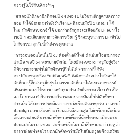
ความรู้ไปใช้กับเด็กจริงๆ
“มาเจอนักศึกษาอีกทีตอนปี 64
เทอม
1
ในวิชาหลักสูตรและการ
สอน จึงได้ย้อนถามว่ายังจำเรื่อง
EF
ที่สอนเมื่อปี
1
เทอม
1
ได้
ไหม นักศึกษาบอกจำได้ บอกว่าหลักสูตรจะเชื่อมกับ
EF
อย่างไร
พอปี
4
จะเขียนแผนการจัดการเรียนรู้ ซึ่งจะบูรณาการ
EF
เข้าไป
ในกิจกรรม ทุกวันนี้กำลังรอดูผลงาน
“การสอนออนไลน์ในปี 63
ต้องตั้งหลักใหม่ ถ้าเน้นเนื้อหามากจะ
น่าเบื่อ พอปี
64
พยายามจัดเต็ม โดยมี
keyword
“ครูมีอยู่จริง”
ที่ต้องพยายามทำให้นักศึกษารู้สึกให้ได้ จากการที่ได้ฟัง
ดร.ปนัดดาพูดเรื่อง “แม่มีอยู่จริง” จึงคิดว่าทำอย่างไรถึงจะให้
นักศึกษารู้สึกว่าครูมีอยู่จริง เพราะนักศึกษาไม่เคยเจออาจารย์
เห็นแต่ทางจอ ได้พยายามทำทุกอย่าง จัดกิจกรรม เรียก ทัก เปิด
จอ ร้องเพลง ทำกิจกรรมบริหารสมอง จากนั้นเมื่อให้นักศึกษา
ประเมิน ได้รับการประเมินว่า าจารย์เตรียมตัวมาทุกวัน อาจารย์
สอนสนุก อยากเรียนด้วย เรียนแล้วมีความสุข ไม่เครียด เมื่อก่อน
นี้เวลาจะสอนต้องรอนักศึกษา แต่เดี๋ยวนี้นักศึกษามาเปิดจอรอ
สอนแปดโมง บางคนมารอตั้งแต่เจ็ดโมง นักศึกษาบอกว่ารอดูว่า
อาจารย์จะทำอะไร บอกนักศึกษาว่าเมื่อไปเป็นครูจะต้องเตรียม