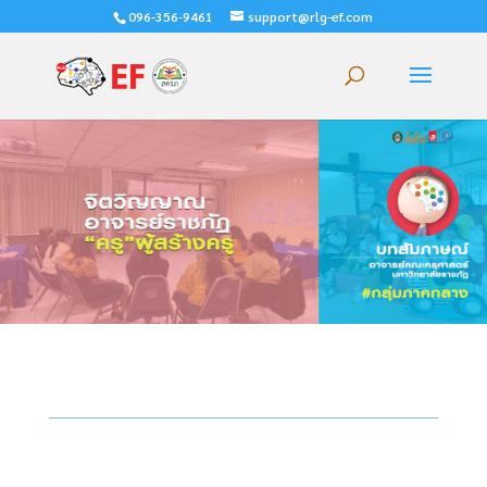
096-356-9461
support@rlg-ef.com