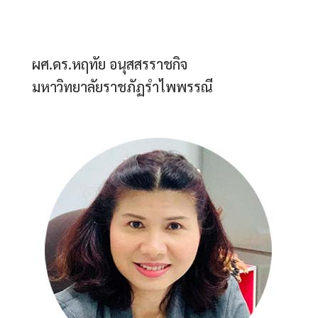
ผศ.ดร.หฤทัย อนุสสรราชกิจ
มหาวิทยาลัยราชภัฏรำไพพรรณี