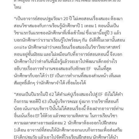
ไหน
“เป็นอาจารย์สอนปฐมวัยมา 20
ปี ไม่เคยสอนเรื่องสมอง ต้องมา
สอนวิชาสมองกับการเรียนรู้นักศึกษาปี
1
เทอม
1
ตอนนั้นเป็น
วิชาแรกวันแรกของนักศึกษาที่เพิ่งเข้าใหม่ ซึ่งเวลานี้อยู่ปี
3
แล้ว
บอกนักศึกษาว่าเรามาเรียนรู้ไปพร้อมๆ กัน ยังดีที่ในเวลานั้นสอน
onsite
นักศึกษาเล่าว่าเคยเรียนเรื่องสมองในวิชาวิทยาศาสตร์
ตอนอยู่ชั้นมัธยม และไม่เหมือนกับที่อาจารย์สอนตอนนี้ จึงบอก
นักศึกษาไปว่าต่างกันที่เมื่อรู้แล้วจะเอาไปพัฒนาเด็กอย่างไร
อธิบายเรื่องการทำงานของสมองกับทักษะ
EF
จนในที่สุด
นักศึกษาก็บอกได้ว่า
EF
เป็นการทำงานที่สมองส่วนหน้า เห็นผล
สัมฤทธิ์เล็กๆ ว่านักศึกษาจำได้ เชื่อมโยงได้
“สอนเป็นปีแรกในปี 62
ได้ทำแค่ปูเรื่องสมองไปสู่
EF
ยังไม่ได้ทำ
กิจกรรม พอดีปี
63
เป็นผู้บริหารคณะ ยุ่งมาก รายวิชาที่สอนก็
น้อย เน้นงานบริหาร ปีนั้นไม่ได้สอนเรื่องนี้ ต้องฝากอาจารย์ท่าน
อื่นเน้นเรื่อง
EF
ให้ด้วย แล้วพยายามติดตาม ในการเรียนวิชา
ความฉลาดทางอารมณ์เทอม
2
นักศึกษาต้องออกไปฝึกสอน
1
เดือน อาจารย์ที่สอนให้นักศึกษาออกแบบกิจกรรมเพื่อส่งเสริม
EF
เด็กปฐมวัย แล้วเอาไปจัดที่โรงเรียนฝึกสอน นักศึกษาได้นำ