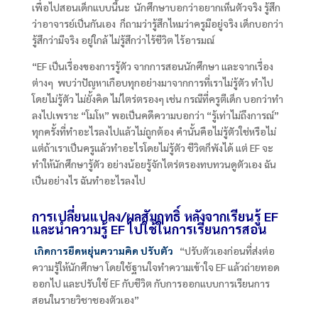
เพื่อไปสอนเด็กแบบนี้นะ นักศึกษาบอกว่าอยากเห็นตัวจริง รู้สึก
ว่าอาจารย์เป็นกันเอง ก็ถามว่ารู้สึกไหมว่าครูมีอยู่จริง เด็กบอกว่า
รู้สึกว่ามีจริง อยู่ใกล้ ไม่รู้สึกว่าไร้ชีวิต ไร้อารมณ์
“EF
เป็นเรื่องของการรู้ตัว จากการสอนนักศึกษา และจากเรื่อง
ต่างๆ พบว่าปัญหาเกือบทุกอย่างมาจากการที่เราไม่รู้ตัว ทำไป
โดยไม่รู้ตัว ไม่ยั้งคิด ไม่ไตร่ตรองๆ เช่น กรณีที่ครูตีเด็ก บอกว่าทำ
ลงไปเพราะ “โมโห” พอเป็นคดีความบอกว่า “รู้เท่าไม่ถึงการณ์”
ทุกครั้งที่ทำอะไรลงไปแล้วไม่ถูกต้อง คำนั้นคือไม่รู้ตัวใช่หรือไม่
แต่ถ้าเราเป็นครูแล้วทำอะไรโดยไม่รู้ตัว ชีวิตก็พังได้ แต่
EF
จะ
ทำให้นักศึกษารู้ตัว อย่างน้อยรู้จักไตร่ตรองทบทวนดูตัวเอง ฉัน
เป็นอย่างไร ฉันทำอะไรลงไป
การเปลี่ยนแปลง/ผลสัมฤทธิ์ หลังจากเรียนรู้
EF
และนำความรู้ E
F ไปใช้ในการเรียนการสอน
เกิดการยืดหยุ่นความคิด ปรับตัว
“ปรับตัวเองก่อนที่ส่งต่อ
ความรู้ให้นักศึกษา โดยใช้ฐานใจทำความเข้าใจ EF
แล้วถ่ายทอด
ออกไป และปรับใช้
EF
กับชีวิต กับการออกแบบการเรียนการ
สอนในรายวิชาชองตัวเอง”