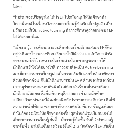
ไปทำ
“ในส่วนของปริญญาโท ได้นำ EF
ไปสนับสนุนให้นักศึกษาทำ
วิทยานิพนธ์ ในเรื่องนวัตกรรมการเรียนรู้สำหรับเด็กปฐมวัย เป็น
นวัตกรรมที่เป็น
active learning
ทำการศึกษาดูว่าจะพัฒนา
EF
ไปได้มากแค่ไหน
“เมื่อแรกรู้ว่าจะต้องอบรมจะต้องสอนเรื่องทักษะสมอง EF
ก็คิด
อยู่ว่าคืออะไร เพราะที่เคยเรียนมาไม่มีคำว่า
EF
แต่เมื่อมาเข้ารับ
การอบรมก็เข้าใจ เห็นว่าเป็นเรื่องจำเป็น แต่จะบูรณาการให้
นักศึกษาเข้าใจได้อย่างไรดี การสอนต้องเป็น
Active Learning
และมีกระบวนการเรียนรู้ผ่านกิจกรรม อันดับแรกจึงนำมาพัฒนา
ตัวนักศึกษาก่อน ก็ให้นักศึกษาประเมิน
EF 9
ด้านของตัวเองก่อน
ปรากฏว่าการสอนรอบที่หนึ่งยังไม่ค่อยสำเร็จ แต่ในรอบที่สอง
นักศึกษามีทักษะเพิ่มขึ้น คือ พฤติกรรมการทำงานนักศึกษา
เปลี่ยน ถ้าจะทำงานนี้ต้องย้อนคิดถึงประสบการณ์เดิมก่อน คือใช้
ความจำเพื่อใช้งาน พอจะทำกิจกรรมต่อไป ต้องจำข้อมูลเดิมมา
ทำในกิจกรรมใหม่ นักศึกษาคล่องขึ้น สุดท้ายก็ประเมินตนเองได้
เกิดกระบวนการเรียนรู้ ขั้นที่
1
มีความรู้เกิดขึ้น ขั้นที่
2
นำความรู้
จากขั้นที่
1
มาใช้ในขั้นการเรียนรู้ขั้นที่
2 -3
นักศึกษามี
EF
เพิ่มขึ้น