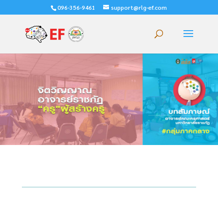
096-356-9461
support@rlg-ef.com