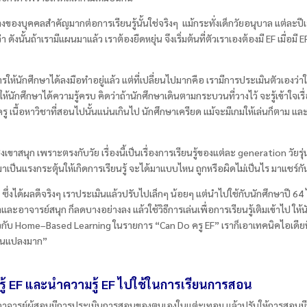
องบุคคลสำคัญมากต่อการเรียนรู้นั้นใช่จริงๆ แม้กระทั่งเด็กวัยอนุบาล แต่ละปีเ
่า ดังนั้นถ้าเรามีแผนมาแล้ว เราต้องยืดหยุ่น จึงเริ่มต้นที่ตัวเราเองต้องมี EF
เมื่อมี
E
ักศีกษาได้ลงมือทำอยู่แล้ว แต่ที่เปลี่ยนไปมากคือ เรามีการประเมินตัวเองว่าใน
้นักศึกษาได้ความรู้ครบ คิดว่าถ้านักศึกษาเดินตามกระบวนที่วางไว้ จะรู้เข้าใจเรื
นครู เนื้อหาวิชาที่สอนไปนั้นแน่นเกินไป นักศึกษาเครียด แม้จะมีเกมให้เล่นก็ตาม และ
ึ่งเขาสนุก เพราะตรงกับวัย เรื่องนี้เป็นเรื่องการเรียนรู้ของแต่ละ
generation
วัยร
ม มาเป็นแรงกระตุ้นให้เกิดการเรียนรู้ จะได้มาแบบไหน ถูกหรือผิดไม่เป็นไร มาแชร์กัน 
ได้ผลดีจริงๆ เราประเมินแล้วปรับไปเล็กๆ น้อยๆ แต่นำไปใช้กับนักศึกษาปี
64
าและอาจารย์สนุก ก็ลดบางอย่างลง แล้วใช้วิธีการเล่นเพื่อการเรียนรู้เติมเข้าไป ให้
วกับ
Home
–
Based Learning
ในรายการ “
Can Do
ครู
EF
” เราก็เอาเทคนิคไอเดียท
ลี่ยนแปลงมาก”
ู้
EF และนำความรู้ E
F ไปใช้ในการเรียนการสอน
าจารย์ผู้สอนมีการประเมินการสอนของตนเองในแต่ะเทอม แล้วปรับให้การสอนมีปร