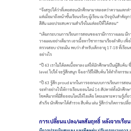
“จึงสรุปได้ว่าที่เคยสอนนักศึกษามาตลอดว่าความแตกต่างข
แต่เมื่อมาถึงหน้าชั้นเรียนจริงๆ ผู้เรียน ณ ปัจจุบันสำคัญกว
สีสัน และประสบความสำเร็จในแต่ละปีที่ได้สอน”
“เดิมกระบวนการเรียนการสอนของเรามีการวางแผน มีการให้น
วางแผนอย่างดีมาก เอาเนื้อหาวิชาการมาเรียงลำดับ เพื่อให
ตรวจสอบ ประเมิน พบว่า สำหรับเด็กอายุ
17-18
ที่เรีย
อย่างไร
“ปี 63
เราไม่ได้ลดเนื้อหาลง แต่ให้นักศึกษาเป็นผู้สืบค้น ซ
level
ไปให้ จะรู้สึกสนุก จึงเอาวิธีให้สืบค้น ให้ทำกิจกรร
“ปี 63
รู้สึก
proud
มากในการออกแบบการเรียนการสอน ซึ่ง
จะทำอย่างไรให้การเรียนออนไลน์
16
สัปดาห์ทั้งนักศึกษ
โชคดีมากที่มีสื่อออนไลน์ให้ไอเดีย โดยเฉพาะความรู้เกี่ย
สำเร็จ นักศึกษาได้สำรวจ สืบค้น เล่น รู้สึกว่าเกิดการเป
การเปลี่ยนแปลง/ผลสัมฤทธิ์ หลังจากเรียนร
มีการประเมินตนเอง และยืดหยุ่น ปรับกระบวนการ
อ