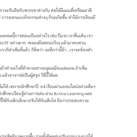
ราจะรับมือกับพวกเขาต่างกัน ต่อให้มีแผนที่เตรียมมาดี
F
การออกแบบกิจกรรมต่างๆ ก็จะเกิดขึ้น ทำให้การเรียนมี
เทอมนี้การสอนเป็นอย่างไร เช่น ปีแรก เราตื่นเต้น เรา
่อง EF
อย่างมาก พอลงมือสอนจริงๆ แล้วมาทบทวน
เราก็ทำเต็มที่แล้ว ก็คิดว่า จะดีกว่านี้ถ้า…เราจะต้องทำ
ุ่นถ้าทำอะไรที่ท้าทายเขาจะลุยเหมือนเล่นเกม ถ้าเพิ่ม
แล้วอาจารย์เป็นผู้สรุป วิธีนี้ได้ผล
ไม่ได้ เพราะนักศึกษาปี
64
เรียนผ่านออนไลน์อย่างเดียว
นักศึกษาเรียนรู้ผ่านการเล่น ผ่าน
Active Learning
และ
ี่ใช้กับเด็กเล็กมาปรับใช้กับเด็กโต ถือว่าประสบความ
ะสิทธิภาพมากขึ้น รวมทั้งยืดหยุ่นปรับกระบวนการให้