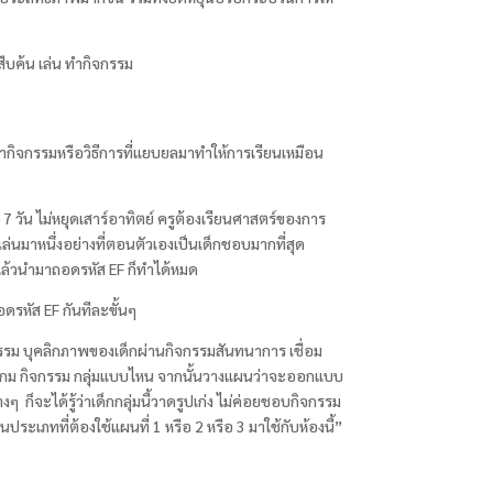
สืบค้น เล่น ทำกิจกรรม
กิจกรรมหรือวิธีการที่แยบยลมาทำให้การเรียนเหมือน
น
7
วัน ไม่หยุดเสาร์อาทิตย์ ครูต้องเรียนศาสตร์ของการ
ล่นมาหนึ่งอย่างที่ตอนตัวเองเป็นเด็กชอบมากที่สุด
ม แล้วนำมาถอดรหัส
EF
ก็ทำได้หมด
ถอดรหัส
EF
กันทีละขั้นๆ
กรรม บุคลิกภาพของเด็กผ่านกิจกรรมสันทนาการ เชื่อม
กแบบเกม กิจกรรม กลุ่มแบบไหน จากนั้นวางแผนว่าจะออกแบบ
างๆ ก็จะได้รู้ว่าเด็กกลุ่มนี้วาดรูปเก่ง ไม่ค่อยชอบกิจกรรม
าเป็นประเภทที่ต้องใช้แผนที่
1
หรือ
2
หรือ
3
มาใช้กับห้องนี้”