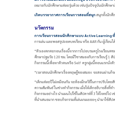
เหมาะกับนักศึกษาแต่ละรุ่นด้วย เช่นรุ่นปัจจุบันนักศึกษาเ
เกิดบรรยากาศการเรียนการสอนที่สนุก
สนุกทั้งนัก
นวัตกรรม
การเรียนการสอนนักศึกษาแบบ
Active Learning ที่“
การเล่น และพอสรุปถอดบทเรียน หรือ AAR
กัน ผู้เรียน
“ตัวเองตกตะกอนเรื่องนี้จากการไปอบรมครูโรงเรียนตชด
ศึกษาปฐมวัย
120
ชม. โดยมีวิชาสมองกับการเรียนรู้
1
สั
กิจกรรมนี้เพื่อหาตัวตนหรือ
Self
ครูกลุ่มนี้ตอนแรกนั่ง
“เวลาสอนนักศึกษาเรื่องทฤษฎีของสมอง จะสอนผ่านกิจกร
“เด็กแต่ละปีไม่เหมือนกัน จะต้องมีกลวิธีในการปรับโดยสัป
ความสัมพันธ์ ในช่วงทำกิจกรรม เมื่อให้เด็กอธิบายสิ่ง
กิจกรรมอย่างไร นำแผนไปใช้ในสัปดาห์ที่
3
ให้โจทย์ไป 
ที่นำเสนอมาก ชอบกิจกรรมที่เล่นเกมเยอะๆ นำมาใช้สัปด