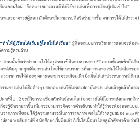
รียนออนไลน์ “ก็ลดบางอย่างลง แล้วใช้วิธีการเล่นเพื่อการเรียนรู้เติมเข้าไป
”
ศึกษาและอาจารย์ผู้สอน นักศึกษามีความกระตือรือร้นมากขึ้น จากการได้ได้สำรวจ 
ทำให้ผู้เรียนได้เรียนรู้โดยไม่ได้เรียน”
ผู้ที่ออกแบบการเรียนการสอนจะต้องหา
ได้ความรู้ครบถ้วน
. ตอนนั้นคิดว่าทำอย่างไรให้ครูตชด.เข้าใจกระบวนการ EF
อบรมตั้งแต่เช้าถึงเย็
ปดาห์เต็มๆ กลยุทธ์คือการเล่น โดยใช้กระบวนการที่หลากหลาย เช่นให้ไปเลือกของเ
ตัวตรงมาก พอให้ค่อยๆ คลายออกมา จะเหมือนเด็ก ยิ่งเมื่อได้เล่าประสบการณ์เดิ
รมการเล่น ใช้สื่อต่างๆ ประกอบ เช่นวิดีโอของสถาบันRLG
เล่นแล้วดูแล้วก็มา
ดาห์ที่ 1 , 2
จะมีกิจกรรมเชื่อมสัมพันธ์ออนไลน์ อาจารย์ได้มีโอกาสสังเกตพฤติ
ที่ทำ ก็จะรู้จักเขามากขึ้น เห็นกระบวนการคิดจากคำอธิบาย ทำให้รู้ว่าจะต้องออ
เช่นวาดภาพที่ชอบ ได้รู้ความสามารถในการวาดภาพ ต่อไปให้วาดรูปสมอง
map
ต่
าห์สาม พอสัปดาห์ที่
4
นักศึกษาเริ่มนิ่งแล้ว ก็เริ่มใส่เนื้อหา โดยดูนักศึกษาด้วยว่