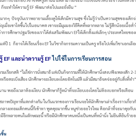
 ก็จะทำให้ความรู้
EF
พัฒนาต่อไปและยั่งยืน ”
ัจจุบันเราพยายามเลี้ยงดูให้เด็กมีความสุข ซึ่งไม่รู้ว่าเป็นความสุขของเด็กจริง
ัญเมื่อเขาโตขึ้นไปในอนาคต เขาจะมีมุมมองวิธีคิดที่หลากหลาย ไม่รู้สึกน้อยเนื้อต
ไป ถ้าการศึกษาปฐมวัยของเราได้ส่งเสริมพัฒนา EF
ให้เด็กตั้งแต่เล็กๆ ประเทศไทยของเ
งแต่ปี
1
ก็อาจได้เรียนเรื่อง
EF
ในวิชากิจกรรมความเป็นครู หรือไปเพิ่มวิชาเอกเลือก
ู้
EF และนำความรู้ EF
ไปใช้ในการเรียนการสอน
รมเรียกสติ “ไม่ใช่การนั่งสมาธิ แต่เป็นกิจกรรมที่ให้นักศึกษานิ่งสงบฟังเพลงสัก 2
ดหรือตะเบ็งเสียง นักศึกษาจะเงียบลงโดยอัตโนมัติ แล้วมีสมาธิจดจ่ออยู่กับสิ่งที่ทำ
นาน พอถึงเวลาต้องเงียบ นักศึกษาก็รู้หน้าที่จะเงียบเองโดยไม่ต้องบอกหรือเตือน
าพปัญหาที่แตกต่างกัน ในวันแรกของการเรียนจะให้นักศึกษาเล่าเรื่องราวเกี่ยวกับต
กลางเทอมเด็กคนนี้ก็เข้าหา พูดคุยมากขึ้น หนูช่วยอะไรไหม คือกล้าที่จะมาคุยกับเรามา
ัด และมีอีกหลายคนในลักษณะนี้ หรือมีนักศึกษาคนหนึ่งเป็นคนที่หน้านิ่ง ไม่ยินดียินร
ขึ้น