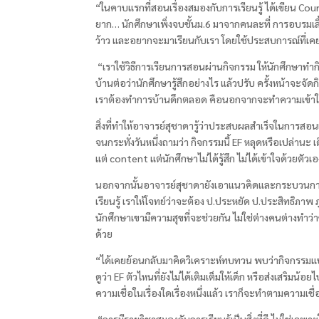
“ในคาบแรกที่สอนเรื่องสมองกับการเรียนรู้ ได้เขียน Co
ยาก… นักศึกษาเพิ่งจบชั้นม.
6
มาจากคนละที่ การอบรมเลี้ย
ว้าว และอยากจะมาเรียนกับเรา โดยใช้ประสบการณ์ที่เ
“เราใช้วิธีการเรียนการสอนผ่านกิจกรรม ให้นักศึกษาทำก
บ้านต่อว่านักศึกษารู้สึกอย่างไร แล้วปรับ ครั้งหน้าจะจั
เราต้องทำการบ้านดึกตลอด คือนอกจากจะทำความเข้าใจใ
สิ่งที่ทำให้อาจารย์สุชาดารู้ว่าประสบผลสำเร็จในการสอน
จนกระทั่งวันหนึ่งถามว่า กิจกรรมนี้
EF
หลุดหรือเปล่านะ เด
แต่
content
แต่นักศึกษาไม่ได้รู้สึก ไม่ได้เข้าใจด้วยตัว
นอกจากนั้นอาจารย์สุชาดายังเอาแนวคิดและกระบวนการเรี
เรียนรู้ เราให้โจทย์ว่าจะต้อง ป.ประหยัด ป.ประสิทธิภาพ
นักศึกษาเขามีความสุขที่จะช่วยกัน ไม่ใช่ต่างคนต่างทำ
ด้วย
“ได้เคยย้อนกลับมาคิดวิเคราะห์ทบทวน พบว่ากิจกรรมแบบนี
ดูว่า
EF
ตัวไหนที่ยังไม่ได้เติมเต็มให้เด็ก หรือส่งเสริมน้อ
ความเชื่อในเรื่องใดเรื่องหนึ่งแล้ว เราก็จะทำตามความเ
“การมีรายวิชาสมองกับการเรียนรู้เป็นสิ่งที่ดี ไม่ใช่เ