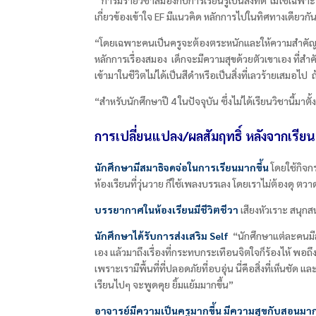
เกี่ยวข้องเข้าใจ EF
มีแนวคิด หลักการไปในทิศทางเดียวกัน
“โดยเฉพาะคนเป็นครูจะต้องตระหนักและให้ความสำคัญมากๆ ป
หลักการเรื่องสมอง เด็กจะมีความสุขด้วยตัวเขาเอง ที่สำค
เข้ามาในชีวิตไม่ได้เป็นสีดำหรือเป็นสิ่งที่เลวร้ายเสมอ
“สำหรับนักศึกษาปี 4
ในปัจจุบัน ซึ่งไม่ได้เรียนวิชานี้มาตั้
การเปลี่ยนแปลง/ผลสัมฤทธิ์ หลังจากเรียนร
นักศึกษามีสมาธิจดจ่อในการเรียนมากขึ้น
โดยใช้กิจกร
ห้องเรียนที่วุ่นวาย ก็ใช้เพลงบรรเลง โดยเราไม่ต้องดุ ตวา
บรรยากาศในห้องเรียนมีชีวิตชีวา
เสียงหัวเราะ สนุกส
นักศึกษาได้รับการส่งเสริม
Self
“นักศึกษาแต่ละคนมีสภ
เอง แล้วมาถึงเรื่องที่กระทบกระเทือนจิตใจก็ร้องไห้ พอถึง
เพราะเรามีพื้นที่ที่ปลอดภัยที่อบอุ่น นี่คือสิ่งที่เห็นช
เรียนไปๆ จะพูดคุย ยิ้มแย้มมากขึ้น”
อาจารย์มีความเป็นครูมากขึ้น มีความสุขกับสอนมาก