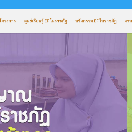
ับโครงการ
ศูนย์เรียนรู้ EF ในราชภัฏ
นวัตกรรม EF ในราชภัฏ
งาน