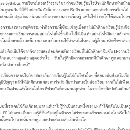
urse Syllabus
รายวิชา(โครงสร้างรายวิชา)ว่าจะเรียนรู้อะไรบ้าง นักศึกษาทำหน้าฉ
งดูต่างกัน วิถีชีวิตต่างกัน ยังต้องการเวลาปรับตัว และอาจจะท้อกับการเรียนได้ ด
คยสอนเด็กปฐมวัยมาก่อนมาสร้างกระบวนการเรียนรู้ แต่ไม่ใช่ว่าจะใช้ได้เสมอ
ิจกรรมละลายพฤติกรรม ทำกิจกรรมที่เชื่อมเข้าสู่เนื้อหา ให้นักศึกษาเรียนรู้
ดกิจกรรมการเรียนการสอนอย่างไรไม่ให้ซ้ำเดิม ไม่ให้เบื่อ ทำอย่างไรให้มีความท้าทา
นเนื้อหาแล้ว จะต้องออกแบบกิจกรรมให้น่าสนใจในความรู้สึกของนักศึกษาด้วย
แล้ว คือเห็นได้จากกิจกรรมสะท้อนคิดหลังการเรียนที่ให้นักศึกษาซึมซับ EF
จากบริ
็กตอบว่า หลุดค่ะ หลุดอย่างไร…. วันนั้นรู้สึกมีความสุขมากที่นักศึกษาพูดออกมาอย
เองก็เปล่าประโยชน์”
ยนการสอนในวิชาสมองกับการเรียนรู้ไปใช้กับวิชาอื่นๆ ที่สอน เช่นส่งเสริมเรื่
 ภูมิปัญญา แล้วให้นักศึกษาแต่ละคนร่างดัมมี่มานำเสนอในห้องเรียน จากนั้นให้เพื
ว่าของฉันผ่านแล้วไม่สนใจใคร ก็ช่วยกันคิดจนคนสุดท้าย ในรายวิชาศิลปะก็เหมือ
้เราเคยใช้กับเด็กอนุบาล แต่เราไม่รู้ว่าเป็นส่วนหนึ่งของ EF
ถ้าได้กลับไปเป็นค
ยไป
EF
ได้กลายเป็นความรู้ที่ซึมซับอยู่ในตัวเรา ไม่ว่าจะสอนวิชาสมองต่อไปหรือไม่
ชื่อนั้นต่อไป จากนั้นคอยดูว่าจะประสบผลสำเร็จเพียงใด
ฉพาะในการประกอบวิชาชีพครูเท่านั้น แต่สามารถจะนำไปใช้ในชีวิตประจำวันทั้งตัวอา